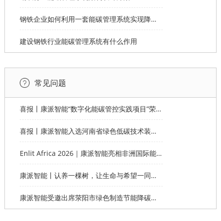
钢铁企业如何利用一套能碳管理系统实现降本增效？
建设钢铁行业能碳管理系统有什么作用
常见问题
喜报丨康派智能“数字化能碳管控实践项目”荣获第十一届“创客中国”郑州市分赛企业组优秀奖
喜报丨康派智能入选河南省绿色低碳技术装备应用典型案例
Enlit Africa 2026｜康派智能亮相非洲国际能源电力展，赋能非洲能源数字化绿色转型
康派智能丨认养一棵树，让生命与希望一同生长
康派智能受邀出席荥阳市绿色制造节能降碳工作说明会并作主题分享