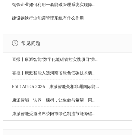
钢铁企业如何利用一套能碳管理系统实现降本增效？
建设钢铁行业能碳管理系统有什么作用
常见问题
喜报丨康派智能“数字化能碳管控实践项目”荣获第十一届“创客中国”郑州市分赛企业组优秀奖
喜报丨康派智能入选河南省绿色低碳技术装备应用典型案例
Enlit Africa 2026｜康派智能亮相非洲国际能源电力展，赋能非洲能源数字化绿色转型
康派智能丨认养一棵树，让生命与希望一同生长
康派智能受邀出席荥阳市绿色制造节能降碳工作说明会并作主题分享